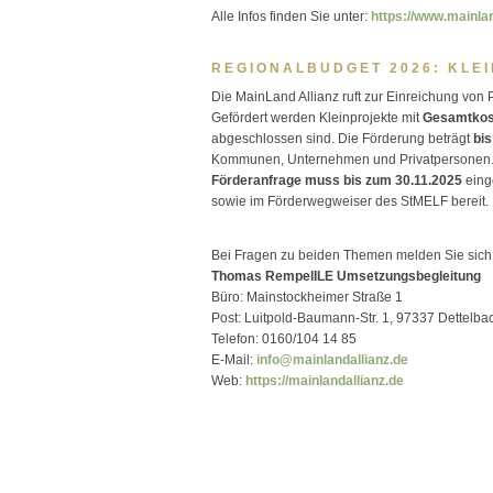
Alle Infos finden Sie unter:
https://www.mainla
REGIONALBUDGET 2026: KLE
Die MainLand Allianz ruft zur Einreichung vo
Gefördert werden Kleinprojekte mit
Gesamtkost
abgeschlossen sind. Die Förderung beträgt
bis
Kommunen, Unternehmen und Privatpersonen. P
Förderanfrage muss bis zum 30.11.2025
eing
sowie im Förderwegweiser des StMELF bereit.
Bei Fragen zu beiden Themen melden Sie sich 
Thomas RempelILE Umsetzungsbegleitung
Büro: Mainstockheimer Straße 1
Post: Luitpold-Baumann-Str. 1, 97337 Dettelba
Telefon: 0160/104 14 85
E-Mail:
info@mainlandallianz.de
Web:
https://mainlandallianz.de