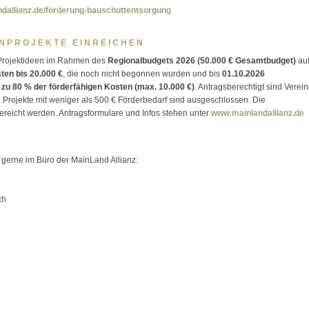
ndallianz.de/förderung-bauschuttentsorgung
INPROJEKTE EINREICHEN
n Projektideen im Rahmen des
Regionalbudgets 2026 (50.000 € Gesamtbudget)
auf
en bis 20.000 €
, die noch nicht begonnen wurden und bis
01.10.2026
 zu 80 % der förderfähigen Kosten (max. 10.000 €)
. Antragsberechtigt sind Verein
rojekte mit weniger als 500 € Förderbedarf sind ausgeschlossen. Die
ereicht werden. Antragsformulare und Infos stehen unter
www.mainlandallianz.de
gerne im Büro der MainLand Allianz:
ch