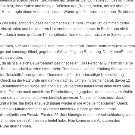
emeindezuschuss besser gekommen als gedacht. Der Dorfladen schloss sich dem
te fest, dass Kaffee und belegte Brötchen der „Renner„ seien, derzeit aber ein
e. Henke regte einen Anbau an, dessen Wände geöffnet werden können. So könnte
 Ziel auszuschöpfen, dass der Dorfladen zu einem Ort wird, an dem man gerne
en einzukaufen und bei anderen Unternehmen zu holen, was in Buchbrunn nicht
l Friederich einen größeren Personalbedarf kommen, aber auch eine Stärkung der
ter Koch, sich vorab wegen Zuschüssen umzuhören. Zudem sollte versucht werden
ags und sonntags öffnet, gegebenenfalls auf eigene Rechnung. Das KummRei sei
alt, geworden.
 da nicht alle sich Bewerbenden geeignet seien. Das Personal wünscht sich eine
Bereits beschafft wurden einheitliche Thermostate, die die Kühlung überwachen, s
 Geschäftsführer galt dem Gemeinderat für die jederzeitige Unterstützung.
 Queck an die Ratsrunde und dankte nach 30 Jahren im Gemeinderat, davon 12
e Zusammenarbeit, wobei ihn Koch als Stellvertreter immer loyal unterstützt habe.
kelt. Es habe auch umstrittene Entscheidungen gegeben, aber immer zum Wohle
en sei nicht immer selbstverständlich gewesen. Nun sei er überzeugt, dass
ührt werde. Ihn habe er zuletzt immer wieder in die Arbeit eingebunden. Queck
e ihm als Mitarbeiterin der VG immer hilfreich zur Seite gestanden habe.
it persönlichem Einsatz. Für den 26. Juni kündigte er einen Verabschiedungsabe
lich in sein neues Amt eingearbeitet habe. Nun könne er die Aufgaben des
er Ruhe übernehmen.