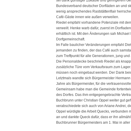
sei dank günstiger Zukäufe und geringerem G
Bundesverband deutscher Dorfläden an und stell
wenig ansprechendes Raststättenflair herrsch
Café-Gäste innen wie außen verweilen.
Riedel empfahl vorhandene Potenziale mit dem
verweilt. Henke warb dafür, zuerst im Dorflad
erhältlich ist. Mit den Änderungen sah Michae
Dorfgemeinschaft.
Im Falle baulicher Veränderungen empfahl Die
jemanden zu finden, der das Café auch samst
zum Treffpunkt für alle Generationen, jung und 
Die Personaldecke beschrieb Riedel als knapp,
zusätzliche Türe vom Verkaufsraum zum Lager. 
müssen noch eingebaut werden. Der Dank beider
Letztmals wandte sich Bürgermeister Hermann
Jahre als Bürgermeister, für die vertrauensvoll
Gemeinsam habe man die Gemeinde fortentwic
des Dorfes. Das ihm entgegengebrachte Vertrau
Buchbrunn unter Christian Oppel weiter gut gef
verabschiedete sich auch von Ariane Andrei, di
Oppel würdigte die Arbeit Quecks, verbunden m
an und dankte Queck dafür, dass er ihn allmäh
Buchbrunner Bürgermeisters am 1. Mai in all