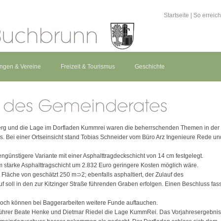
Startseite
|
So erreic
ungen & Vereine
Freizeit & Tourismus
Geschichte
rg und die Lage im Dorfladen Kummrei waren die beherrschenden Themen in der
. Bei einer Ortseinsicht stand Tobias Schneider vom Büro Arz Ingenieure Rede un
engünstigere Variante mit einer Asphalttragdeckschicht von 14 cm festgelegt.
m starke Asphalttragschicht um 2.832 Euro geringere Kosten möglich wäre.
r Fläche von geschätzt 250 m⊃2; ebenfalls asphaltiert, der Zulauf des
 soll in den zur Kitzinger Straße führenden Graben erfolgen. Einen Beschluss fass
och können bei Baggerarbeiten weitere Funde auftauchen.
führer Beate Henke und Dietmar Riedel die Lage KummRei. Das Vorjahresergebnis